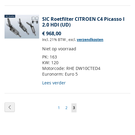
SIC Roetfilter CITROEN C4 Picasso I
2.0 HDI (UD)
€ 968,00
Incl. 21% BTW
,
excl.
verzendkosten
Niet op voorraad
PK:
163
KW:
120
Motorcode:
RHE DW10CTED4
Euronorm:
Euro 5
Lees verder
Pagina
Pagina
Vorige
Pagina
Pagina
U
1
2
3
lees
momenteel
pagina