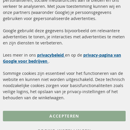
personaliseren, sociale mediafuncties aan te bieden en ons
+49 (0) 4533 799 00 0
verkeer te analyseren. Met jouw toestemming kunnen wij en
onze partners (waaronder Google) je persoonsgegevens
ma-do: 09-17 u, vr Fr 09-16 u
gebruiken voor gepersonaliseerde advertenties.
info@contra-automotive.de
facebook
instagram
Google gebruikt deze gegevens bijvoorbeeld om relevantere
advertenties te tonen, je interacties met advertenties te meten
Snelle links
Kundenservice
en zijn diensten te verbeteren.
Roetfilter (DPF)
Over ons
Lees meer in ons
privacybeleid
en op de
privacy-pagina van
Google voor bedrijven
Roetfilter reiniging
.
Betaalmethoden
Katalysator (KAT)
Verzendingskosten
Sommige cookies zijn essentieel voor het functioneren van de
website en kunnen niet worden uitgeschakeld. Deze technisch
sensoren
Contact
noodzakelijke cookies zorgen voor basisfunctionaliteiten zoals
veilige logins, het opslaan van je privacy-instellingen of het
FAQ
Annuleer contract
behouden van de winkelwagen.
Meer links
ACCEPTEREN
Gegevensbescherming
AGB