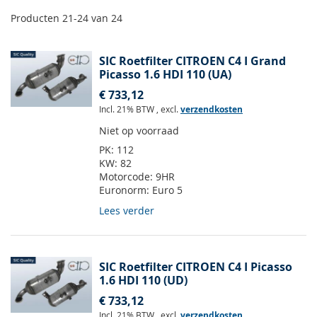
Producten
21
-
24
van
24
SIC Roetfilter CITROEN C4 I Grand
Picasso 1.6 HDI 110 (UA)
€ 733,12
Incl. 21% BTW
,
excl.
verzendkosten
Niet op voorraad
PK:
112
KW:
82
Motorcode:
9HR
Euronorm:
Euro 5
Lees verder
SIC Roetfilter CITROEN C4 I Picasso
1.6 HDI 110 (UD)
€ 733,12
Incl. 21% BTW
,
excl.
verzendkosten