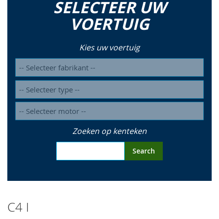
SELECTEER UW
so
VOERTUIG
Kies uw voertuig
Zoeken op kenteken
Search
C4 I