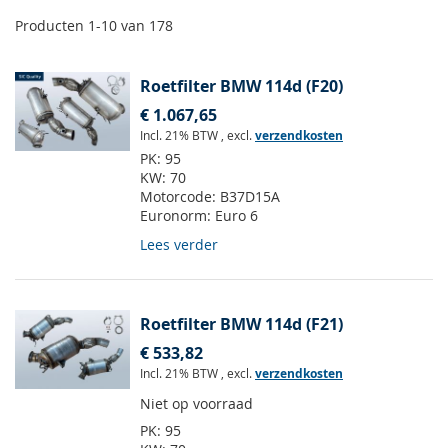
Producten
1
-
10
van
178
Roetfilter BMW 114d (F20)
€ 1.067,65
Incl. 21% BTW
,
excl.
verzendkosten
PK:
95
KW:
70
Motorcode:
B37D15A
Euronorm:
Euro 6
Lees verder
Roetfilter BMW 114d (F21)
€ 533,82
Incl. 21% BTW
,
excl.
verzendkosten
Niet op voorraad
PK:
95