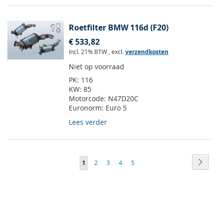
Roetfilter BMW 116d (F20)
€ 533,82
Incl. 21% BTW
,
excl.
verzendkosten
Niet op voorraad
PK:
116
KW:
85
Motorcode:
N47D20C
Euronorm:
Euro 5
Lees verder
Pagina
Pagin
Volge
U
Pagina
Pagina
Pagina
Pagina
1
2
3
4
5
lees
momenteel
pagina