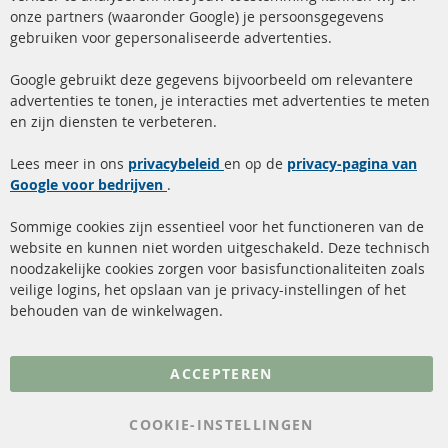
onze partners (waaronder Google) je persoonsgegevens
ma-do: 09-17 u, vr Fr 09-16 u
gebruiken voor gepersonaliseerde advertenties.
info@contra-automotive.de
facebook
instagram
Google gebruikt deze gegevens bijvoorbeeld om relevantere
advertenties te tonen, je interacties met advertenties te meten
Snelle links
Kundenservice
en zijn diensten te verbeteren.
Roetfilter (DPF)
Over ons
Lees meer in ons
privacybeleid
en op de
privacy-pagina van
Google voor bedrijven
Roetfilter reiniging
.
Betaalmethoden
Katalysator (KAT)
Verzendingskosten
Sommige cookies zijn essentieel voor het functioneren van de
website en kunnen niet worden uitgeschakeld. Deze technisch
sensoren
Contact
noodzakelijke cookies zorgen voor basisfunctionaliteiten zoals
veilige logins, het opslaan van je privacy-instellingen of het
FAQ
Annuleer contract
behouden van de winkelwagen.
Meer links
ACCEPTEREN
Gegevensbescherming
AGB
COOKIE-INSTELLINGEN