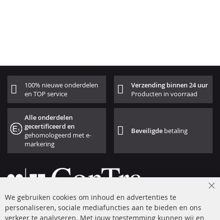
100% nieuwe onderdelen
Verzending binnen 24 uur
en TOP service
Producten in voorraad
Alle onderdelen
gecertificeerd en
Beveiligde
betaling
gehomologeerd met e-
markering
Cl
We gebruiken cookies om inhoud en advertenties te
Co
Ba
personaliseren, sociale mediafuncties aan te bieden en ons
+49 (0) 4533 799 00 0
verkeer te analyseren. Met jouw toestemming kunnen wij en