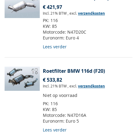
€ 421,97
Incl. 21% BTW
,
excl.
verzendkosten
PK:
116
KW:
85
Motorcode:
N47D20C
Euronorm:
Euro 4
Lees verder
Roetfilter BMW 116d (F20)
€ 533,82
Incl. 21% BTW
,
excl.
verzendkosten
Niet op voorraad
PK:
116
KW:
85
Motorcode:
N47D16A
Euronorm:
Euro 5
Lees verder