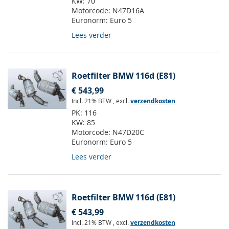
KW:
70
Motorcode:
N47D16A
Euronorm:
Euro 5
Lees verder
Roetfilter BMW 116d (E81)
€ 543,99
Incl. 21% BTW
,
excl.
verzendkosten
PK:
116
KW:
85
Motorcode:
N47D20C
Euronorm:
Euro 5
Lees verder
Roetfilter BMW 116d (E81)
€ 543,99
Incl. 21% BTW
,
excl.
verzendkosten