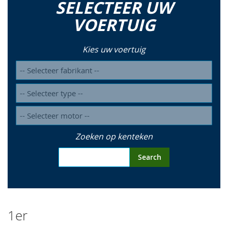
SELECTEER UW
so
VOERTUIG
Kies uw voertuig
Zoeken op kenteken
Search
1er